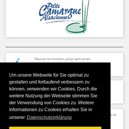
Dépasser les frontières, projet après projet
Um unsere Webseite für Sie optimal zu
gestalten und fortlaufend verbessern zu
können, verwenden wir Cookies. Durch die
weitere Nutzung der Webseite stimmen Sie
der Verwendung von Cookies zu. Weitere
Informationen zu Cookies erhalten Sie in
Projet cofinancé par l’Union Européenne / Fonds Européen de
unserer
Datenschutzerklärung
Développement Régional (FEDER)